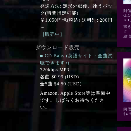
発送方法: 定形外郵便、ゆうパッ
阿
ク(時間指定可能)
GIO
￥1,050円也(税込) 送料別: 200円
￥1,
書き
～
ク
［販売中］
総演
ダウンロード販売
■ CD Baby (英語サイト・全曲試
聴できます♪)
320kbps MP3
各曲 $0.99 (USD)
全5曲 $4.50 (USD)
Amazon, Apple Store等は準備中
です。しばらくお待ちくださ
い。
阿僧
$4.